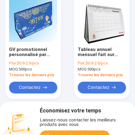
GV promotionnel
Tableau annuel
personnalisé par
mensuel fait sur
CMYK des
commande de bureau
Prix:
$0.9-2.9/pcs
Prix:
$0.9-2.9/pcs
calendriers de bureau
imprimant le
MOQ:
500pcs
MOQ:
500pcs
de nouvelle année
calendrier de bureau
24×18cm
200gsm
Trouvez les derniers prix
Trouvez les derniers prix
Contactez
Contactez
Économisez votre temps
Laissez-nous contacter les meilleurs
produits avec vous.