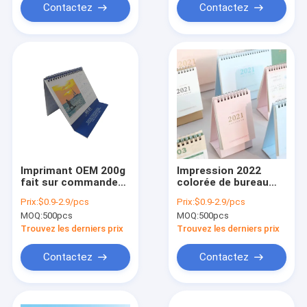
Contactez
Contactez
Imprimant OEM 200g
Impression 2022
fait sur commande
colorée de bureau
C1S de calendrier de
mensuelle de
Prix:
$0.9-2.9/pcs
Prix:
$0.9-2.9/pcs
bureau de carton de
calendrier de bureau
MOQ:
500pcs
MOQ:
500pcs
mur
de carton petite
Trouvez les derniers prix
Trouvez les derniers prix
Contactez
Contactez