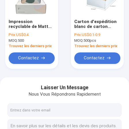
Visite d'usine
Contrôle de qualité
Impression
Carton d'expédition
recyclable de Matt
blanc de carton
Contactez-nous
Lamination
d'annonces ondulées
Prix:
US$0.4
Prix:
US$0.1-0.9
Corrugated Mailing
Matte Lamination
MOQ:
500
MOQ:
500pcs
Box CMYK 4C
Demandez une citation
Trouvez les derniers prix
Trouvez les derniers prix
Contactez
Contactez
Boîte-cadeau durs
boîte-cadeau de carton
Laisser Un Message
Nous Vous Répondrons Rapidement
Boîte-cadeau rigides
sacs en papier marqués
Boîtes de papier rigides