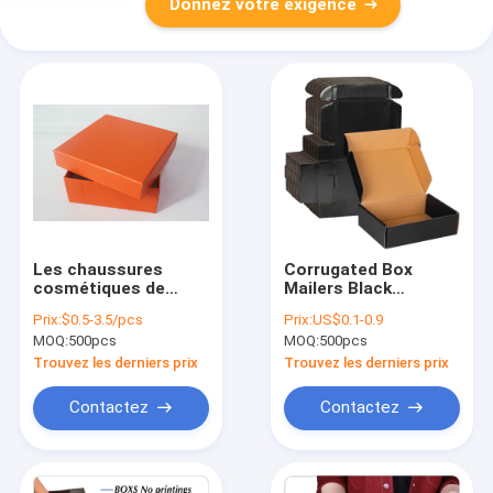
Donnez votre exigence
Les chaussures
Corrugated Box
cosmétiques de
Mailers Black
empaquetage de
Cardboard Small
Prix:
$0.5-3.5/pcs
Prix:
US$0.1-0.9
boîtes de carton de
Shipping Boxes for
MOQ:
500pcs
MOQ:
500pcs
papier de PMS C2S
Mailing
pense donnant le
Trouvez les derniers prix
Trouvez les derniers prix
boîte-cadeau avec le
logo
Contactez
Contactez