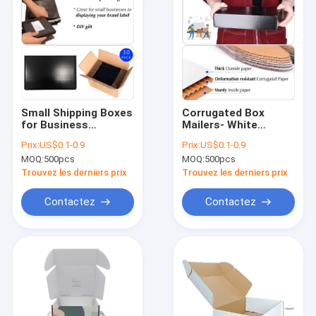
Small Shipping Boxes
Corrugated Box
for Business
Mailers- White
Corrugated Small
Cardboard Shipping
Prix:
US$0.1-0.9
Prix:
US$0.1-0.9
Cardboard Boxes for
Box Corrugated Box
MOQ:
500pcs
MOQ:
500pcs
Shipping Recyclable
Mailer Shipping Box
Packaging Boxes
For Mailer Moving
Trouvez les derniers prix
Trouvez les derniers prix
and Craft
Contactez
Contactez
Maison
Des produits
Au sujet de nous