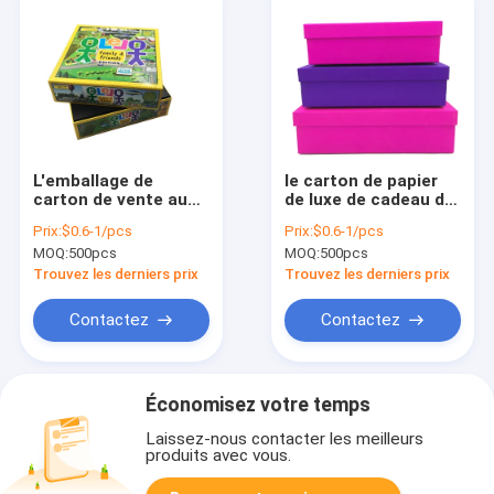
L'emballage de
le carton de papier
carton de vente au
de luxe de cadeau de
détail de CMYK
157gsm C2S boîte
Prix:
$0.6-1/pcs
Prix:
$0.6-1/pcs
enferme dans une
les kits au détail de
MOQ:
500pcs
MOQ:
500pcs
boîte 2mm de luxe
bougie 2mm
Grayboard C2S
Grayboard
Trouvez les derniers prix
Trouvez les derniers prix
Contactez
Contactez
Économisez votre temps
Laissez-nous contacter les meilleurs
produits avec vous.