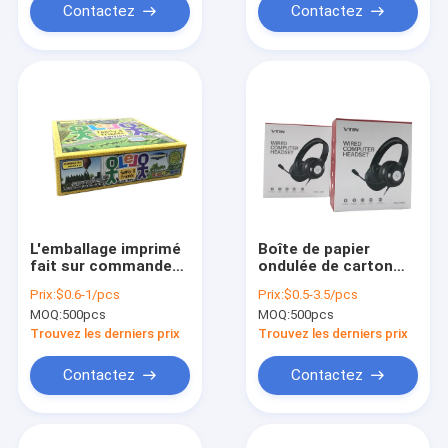
Contactez
Contactez
L'emballage imprimé
Boîte de papier
fait sur commande
ondulée de carton
de carton enferme
d'e cannelure d'ODM
Prix:
$0.6-1/pcs
Prix:
$0.5-3.5/pcs
dans une boîte
pour le courrier
MOQ:
500pcs
MOQ:
500pcs
157gsm de luxe au
électronique de
détail C2S BSCI
cosmétiques de
Trouvez les derniers prix
Trouvez les derniers prix
nourriture de vin de
chaussures
Contactez
Contactez