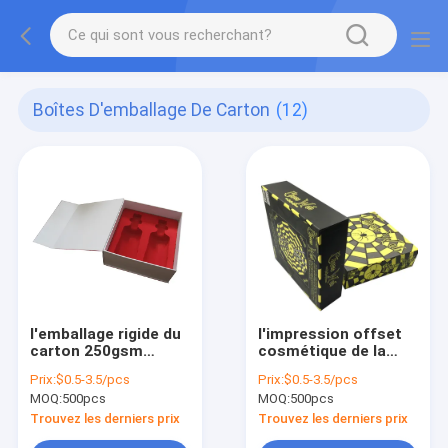
Boîtes D'emballage De Carton
(12)
l'emballage rigide du
l'impression offset
carton 250gsm
cosmétique de la
enferme dans une
chaussure 4mm PMS
Prix:
$0.5-3.5/pcs
Prix:
$0.5-3.5/pcs
boîte e cannelure de
du carton 128g ridée
MOQ:
500pcs
MOQ:
500pcs
cadeau de CCNB FBB
enferme dans une
boîte le papier de
Trouvez les derniers prix
Trouvez les derniers prix
cadeau