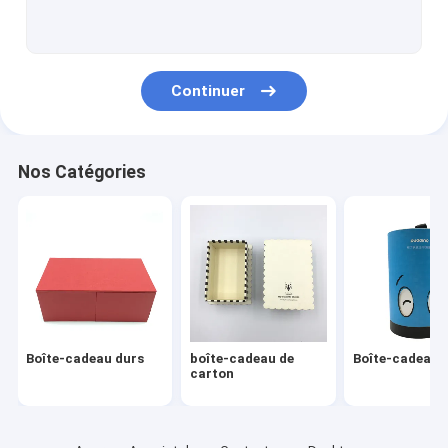
boîtes d'emballage de carton
Organisateur Planner Book
Continuer
Carnet de cuir d'unité centrale
Services d'impression offset
Nos Catégories
Ring Binder en cuir
Livres du carton des enfants
Casse-tête de DIY
Calendrier de bureau de carton
Boîte-cadeau durs
boîte-cadeau de
Boîte-cadeau r
Carnet de papier en spirale
carton