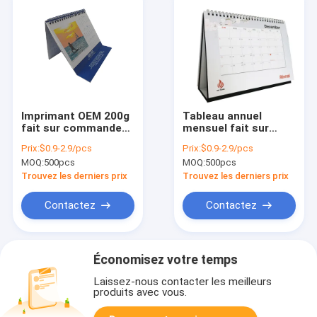
Imprimant OEM 200g
Tableau annuel
fait sur commande
mensuel fait sur
C1S de calendrier de
commande de bureau
Prix:
$0.9-2.9/pcs
Prix:
$0.9-2.9/pcs
bureau de carton de
imprimant le
MOQ:
500pcs
MOQ:
500pcs
mur
calendrier de bureau
200gsm
Trouvez les derniers prix
Trouvez les derniers prix
Contactez
Contactez
Économisez votre temps
Laissez-nous contacter les meilleurs
produits avec vous.