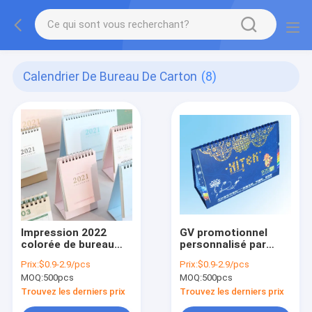
Calendrier De Bureau De Carton
(8)
Impression 2022
GV promotionnel
colorée de bureau
personnalisé par
mensuelle de
CMYK des
Prix:
$0.9-2.9/pcs
Prix:
$0.9-2.9/pcs
calendrier de bureau
calendriers de bureau
MOQ:
500pcs
MOQ:
500pcs
de carton petite
de nouvelle année
24×18cm
Trouvez les derniers prix
Trouvez les derniers prix