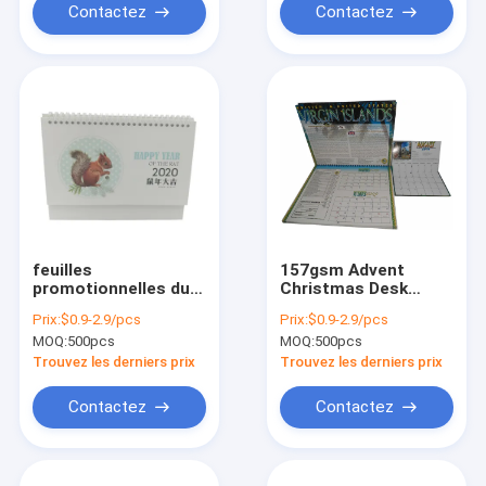
Contactez
Contactez
feuilles
157gsm Advent
promotionnelles du
Christmas Desk
cadeau 15 du bébé
Calendar 2022
Prix:
$0.9-2.9/pcs
Prix:
$0.9-2.9/pcs
CMYK de calendrier
24×28cm imprimés
MOQ:
500pcs
MOQ:
500pcs
de bureau de carton
colorés
de la famille 300gsm
Trouvez les derniers prix
Trouvez les derniers prix
Contactez
Contactez