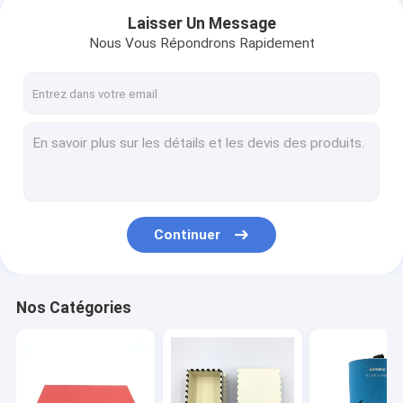
Laisser Un Message
Nous Vous Répondrons Rapidement
Continuer
Maison
Nos Catégories
Des produits
Au sujet de nous