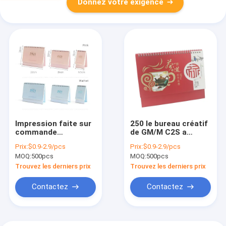
Donnez votre exigence
Impression faite sur
250 le bureau créatif
commande
de GM/M C2S a
hebdomadaire de la
découpé Advent
Prix:
$0.9-2.9/pcs
Prix:
$0.9-2.9/pcs
promotion CMYK du
Calendar Colorful
MOQ:
500pcs
MOQ:
500pcs
calendrier de bureau
Printed avec des
de carton 14sheets
matrices 18 x 25cm
Trouvez les derniers prix
Trouvez les derniers prix
230gsm
Contactez
Contactez