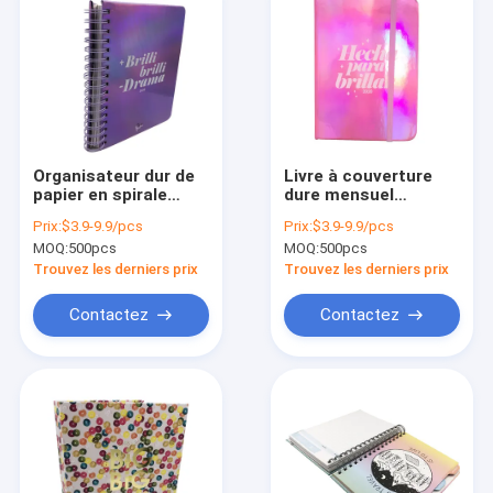
Organisateur dur de
Livre à couverture
papier en spirale
dure mensuel
mensuel
hebdomadaire de
Prix:
$3.9-9.9/pcs
Prix:
$3.9-9.9/pcs
hebdomadaire 8,25 X
luxe 220pp de
MOQ:
500pcs
MOQ:
500pcs
6.25inches de
Notebook
couverture
Productivity Journal
Trouvez les derniers prix
Trouvez les derniers prix
personnalisé par
A5 d'organisateur de
OEM de carnet
planificateur
Contactez
Contactez
Maison
Des produits
Au sujet de nous