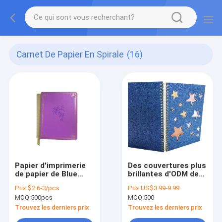
Carnet De Papier En Spirale
(16)
Papier d'imprimerie
Des couvertures plus
de papier de Blue
brillantes d'ODM de
Color Exercise de
planificateur de
Prix:
$2.6-3/pcs
Prix:
US$3.99-9.99
professeur d'ordre
carnet d'obligatoire
MOQ:
500pcs
MOQ:
500
du jour de carnet de
en spirale de disque
spirale de la grille B5
de livre à couverture
Trouvez les derniers prix
Trouvez les derniers prix
196*260 millimètre
dure de C1S