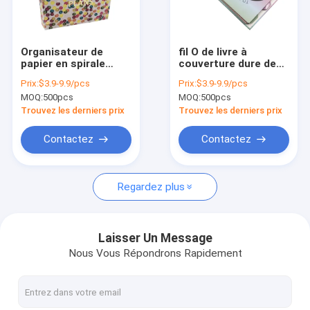
Visite d'usine
Contrôle de qualité
Organisateur de
fil O de livre à
papier en spirale
couverture dure de
Contactez-nous
d'obligatoire de
planificateur de
Prix:
$3.9-9.9/pcs
Prix:
$3.9-9.9/pcs
journal de
carnet de notes à
MOQ:
500pcs
MOQ:
500pcs
planificateur de balle
spirale du bureau
Demandez une citation
de limite de livre à
200pp 2022 A5
Trouvez les derniers prix
Trouvez les derniers prix
couverture dure du
carnet A5 d'ODM
Contactez
Contactez
Boîte-cadeau durs
Regardez plus
boîte-cadeau de carton
Boîte-cadeau rigides
Laisser Un Message
Nous Vous Répondrons Rapidement
sacs en papier marqués
Boîtes de papier rigides