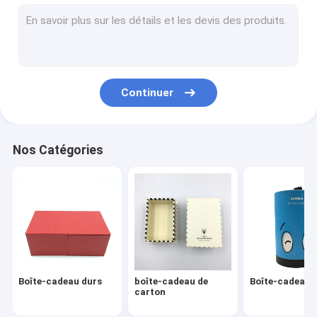
boîtes d'emballage de carton
Organisateur Planner Book
Carnet de cuir d'unité centrale
Continuer
Services d'impression offset
Ring Binder en cuir
Nos Catégories
Livres du carton des enfants
Casse-tête de DIY
Calendrier de bureau de carton
Carnet de papier en spirale
Boîte-cadeau durs
boîte-cadeau de
Boîte-cadeau r
carton