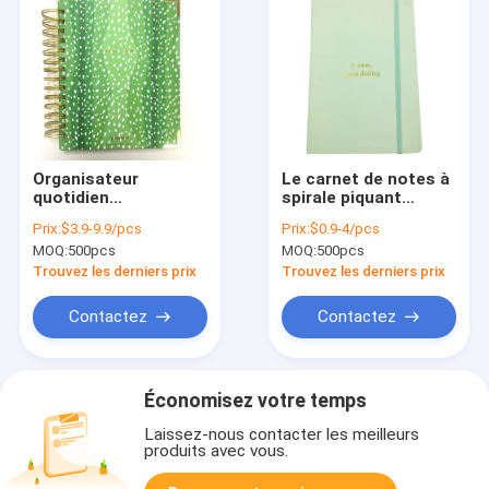
Organisateur
Le carnet de notes à
quotidien
spirale piquant
hebdomadaire de
128gsm A5 de papier
Prix:
$3.9-9.9/pcs
Prix:
$0.9-4/pcs
papier en spirale noir
épais attaché
MOQ:
500pcs
MOQ:
500pcs
Printing Hardcover
classent Matt
de planificateur du
Lamination
Trouvez les derniers prix
Trouvez les derniers prix
carnet 180pages A4
172x229mm
A5
Contactez
Contactez
Économisez votre temps
Laissez-nous contacter les meilleurs
produits avec vous.