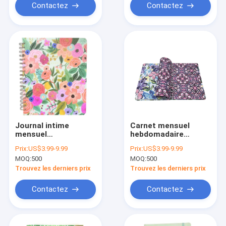
Contactez
Contactez
Journal intime
Carnet mensuel
mensuel
hebdomadaire
hebdomadaire
quotidien de
Prix:
US$3.99-9.99
Prix:
US$3.99-9.99
quotidien du
impression fait sur
MOQ:
500
MOQ:
500
planificateur 100GSM
commande 8 X
de carnet de papier
9.5inch de
Trouvez les derniers prix
Trouvez les derniers prix
en spirale de
planificateur de
Greyboard 7,5
budget de 2022
Contactez
Contactez
pouces X 9 pouces
CMYK