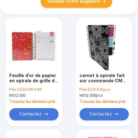
Donnez votre exigence
Feuille d'or de papier
carnet à spirale fait
en spirale de grille de
sur commande CMYK
limite du carnet
150grams de
Prix:
US$3.99-9.99
Prix:
$3.9-9.9/pcs
100GSM
impression coloré de
MOQ:
500
MOQ:
500pcs
emboutissant 200
journal de
pages 80Gram
planificateur de livre
Trouvez les derniers prix
Trouvez les derniers prix
de 2mm
Contactez
Contactez