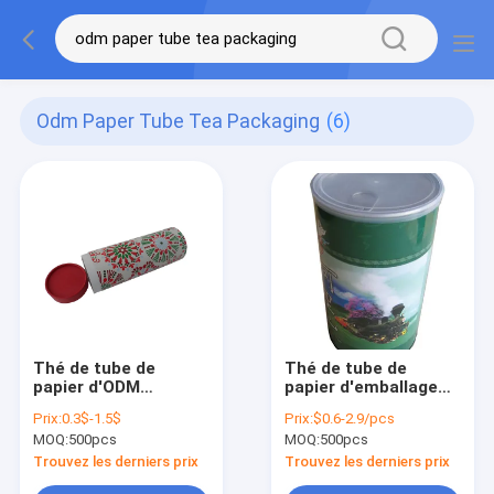
Odm Paper Tube Tea Packaging
(6)
Thé de tube de
Thé de tube de
papier d'ODM
papier d'emballage
empaquetant le
de rond d'OEM
Prix:
0.3$-1.5$
Prix:
$0.6-2.9/pcs
conteneur de
empaquetant la
MOQ:
500pcs
MOQ:
500pcs
cylindre de boîte en
marine biodégradable
carton de la
de carton de CMYK
Trouvez les derniers prix
Trouvez les derniers prix
catégorie PT08