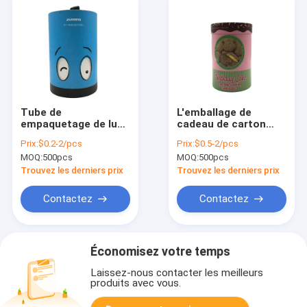
Tube de
L'emballage de
empaquetage de luxe
cadeau de carton
de papier
d'OEM de stockage
Prix:
$0.2-2/pcs
Prix:
$0.5-2/pcs
d'emballage de rond
enferme dans une
MOQ:
500pcs
MOQ:
500pcs
de boîte-cadeau
boîte les biscuits de
d'OEM d'ODM de tube
luxe 60*140
Trouvez les derniers prix
Trouvez les derniers prix
rigide d'enfants
millimètre de papier
de thé
Contactez
Contactez
Économisez votre temps
Laissez-nous contacter les meilleurs
produits avec vous.