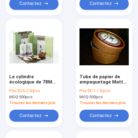
comestible
Contactez
Contactez
Le cylindre
Tube de papier de
écologique de 78MM
empaquetage Matte
a formé l'emballage
Lamination d'EVA
Prix:
$0.6-2.9/pcs
Prix:
$0.1-1.9/pcs
ondulé de tube de
Gold Cardboard
MOQ:
500pcs
MOQ:
500pcs
papier de la boîte
Cylinder Box de
C2S emballage avec
marine
Trouvez les derniers prix
Trouvez les derniers prix
la poignée
Contactez
Contactez