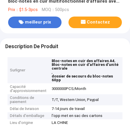
bloc-notes en cuir multifonctionnel d'affaires avec
le conseil d'écriture
Prix：$1.5-3pcs
MOQ：500pcs
meilleur prix
Contactez
Description De Produit
,
Bloc-notes en cuir des affaires A4
Bloc-notes en cuir d'affaires d'unité
centrale
Surligner
,
dossier de secours du bloc-notes
60pp
Capacité
3000000PCS/Month
d'approvisionnement
Conditions de
T/T, Western Union, Paypal
paiement
Délai de livraison
7-14 jours de travail
Détails d'emballage
l'opp met en sac des cartons
Lieu d'origine
LA CHINE