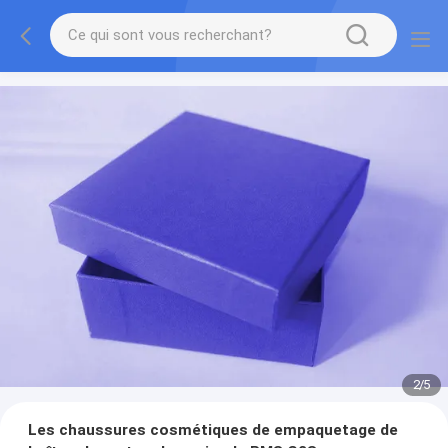
2
/
5
Les chaussures cosmétiques de empaquetage de