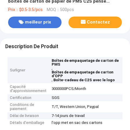
boîtes de carton de papier de PMS C2S pense
donnant le boîte-cadeau avec le logo
Prix：$0.5-3.5/pcs
MOQ：500pcs
meilleur prix
Contactez
Description De Produit
Boîtes de empaquetage de carton de
PMS
,
Surligner
Boîtes de empaquetage de carton
d'OPP
,
Boîte-cadeau de C2S avec le logo
Capacité
3000000PCS/Month
d'approvisionnement
Certification
SGS
Conditions de
T/T, Western Union, Paypal
paiement
Délai de livraison
7-14 jours de travail
Détails d'emballage
l'opp met en sac des cartons