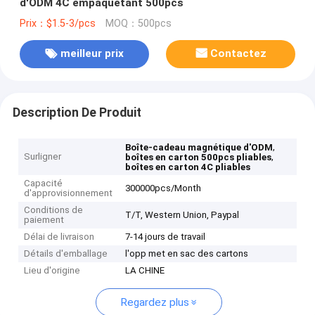
d'ODM 4C empaquetant 500pcs
Prix：$1.5-3/pcs
MOQ：500pcs
meilleur prix
Contactez
Description De Produit
,
Boîte-cadeau magnétique d'ODM
Surligner
,
boîtes en carton 500pcs pliables
boîtes en carton 4C pliables
Capacité
300000pcs/Month
d'approvisionnement
Conditions de
T/T, Western Union, Paypal
paiement
Délai de livraison
7-14 jours de travail
Détails d'emballage
l'opp met en sac des cartons
Lieu d'origine
LA CHINE
Regardez plus