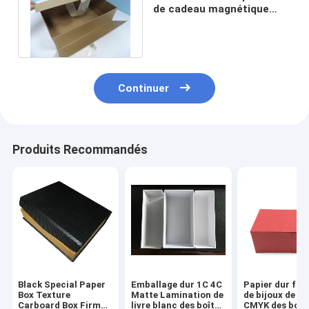
de cadeau magnétique
d'ODM 4C empaquetant
500pcs
Continuer
Produits Recommandés
Black Special Paper
Emballage dur 1C 4C
Papier dur fai
Box Texture
Matte Lamination de
de bijoux de C
Carboard Box Firm
livre blanc des boîte-
CMYK des boît