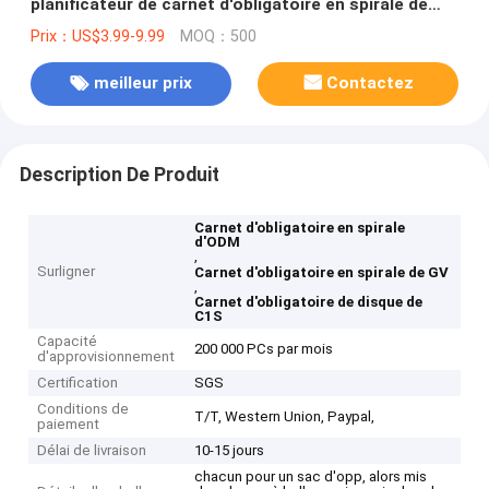
planificateur de carnet d'obligatoire en spirale de
disque de livre à couverture dure de C1S
Prix：US$3.99-9.99
MOQ：500
meilleur prix
Contactez
Description De Produit
Carnet d'obligatoire en spirale
d'ODM
,
Surligner
Carnet d'obligatoire en spirale de GV
,
Carnet d'obligatoire de disque de
C1S
Capacité
200 000 PCs par mois
d'approvisionnement
Certification
SGS
Conditions de
T/T, Western Union, Paypal,
paiement
Délai de livraison
10-15 jours
chacun pour un sac d'opp, alors mis