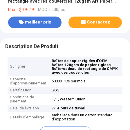
rectangle avec les couvercles 128gsm Art Paper
CMYK
Prix：$0.9-2.9
MOQ：500pcs
meilleur prix
Contactez
Description De Produit
,
Boîtes de papier rigides d'OEM
,
boîtes 128gsm de papier rigides
Surligner
Boîte-cadeau de rectangle de CMYK
avec des couvercles
Capacité
50000 PCs par mois
d'approvisionnement
Certification
SGS
Conditions de
T/T, Western Union
paiement
Délai de livraison
7-14 jours de travail
emballage dans un carton standard
Détails d'emballage
d'exportation