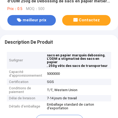
d'ODM 250g de Debossing de sacs en papier métier
rouge bleu pour le mariage d'habillement
Prix：0.5
MOQ：500
meilleur prix
Contactez
Description De Produit
,
sacs en papier marqués debossing
L'ODM a stigmatisé des sacs en
Surligner
papier
,
250g vêtx des sacs de transporteur
Capacité
5000000
d'approvisionnement
Certification
SGS
Conditions de
T/T, Western Union
paiement
Délai de livraison
7-14 jours de travail
Emballage standard de carton
Détails d'emballage
d'exportation