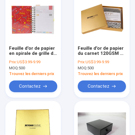
Feuille d'or de papier
Feuille d'or de papier
en spirale de grille de
du carnet 120GSM de
limite du carnet
spirale de livre
Prix:
US$3.99-9.99
Prix:
US$3.99-9.99
100GSM
cartonné A5
MOQ:
500
MOQ:
500
emboutissant 200
emboutissant le
pages 80Gram
paquet de boîte-
Trouvez les derniers prix
Trouvez les derniers prix
cadeau
Contactez
Contactez
Maison
Des produits
Au sujet de nous