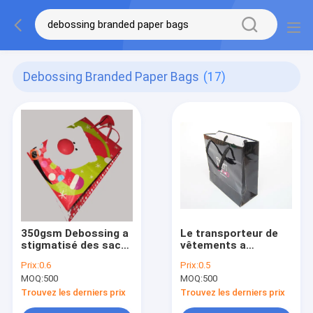
Debossing Branded Paper Bags
(17)
350gsm Debossing a
Le transporteur de
stigmatisé des sacs
vêtements a
en papier cadeau fait
stigmatisé le rose
Prix:
0.6
Prix:
0.5
sur commande
d'ODM 250g de
MOQ:
500
MOQ:
500
d'élément avec la
Debossing de sacs
poignée
en papier métier
Trouvez les derniers prix
Trouvez les derniers prix
rouge bleu pour le