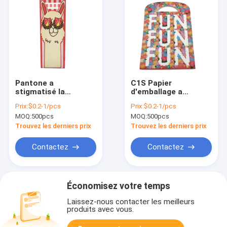
Pantone a
C1S Papier
stigmatisé la
d'emballage a
coutume du cadeau
stigmatisé des sacs
Prix:
$0.2-1/pcs
Prix:
$0.2-1/pcs
CMYK de Noël de
en papier avec des
MOQ:
500pcs
MOQ:
500pcs
sacs en papier
achats de luxe des
imprimée
poignées PB05 ENV
Trouvez les derniers prix
Trouvez les derniers prix
Contactez
Contactez
Économisez votre temps
Laissez-nous contacter les meilleurs
produits avec vous.