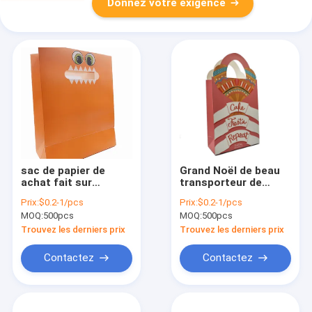
Donnez votre exigence
sac de papier de
Grand Noël de beau
achat fait sur
transporteur de
commande célèbre
CMYK sac à
Prix:
$0.2-1/pcs
Prix:
$0.2-1/pcs
de luxe du cadeau
provisions le
MOQ:
500pcs
MOQ:
500pcs
CMYK 4C 0C de la
transporteur 350G de
marque 300gsm
papier imprimé par
Trouvez les derniers prix
Trouvez les derniers prix
tache
FLEXOGRAPHIQUE
Contactez
Contactez