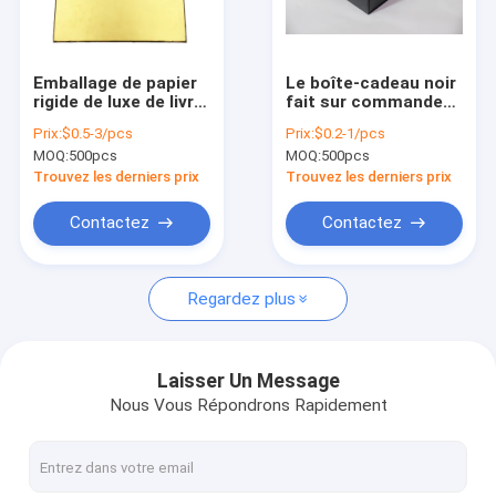
Visite d'usine
Contrôle de qualité
Emballage de papier
Le boîte-cadeau noir
rigide de luxe de livre
fait sur commande
Contactez-nous
à couverture dure
CMYK de tiroir d'ODM
Prix:
$0.5-3/pcs
Prix:
$0.2-1/pcs
des boîte-cadeau
a imprimé le GV de
MOQ:
500pcs
MOQ:
500pcs
157gsm 2mm de
papier d'emballage
Demandez une citation
carton
Trouvez les derniers prix
Trouvez les derniers prix
Contactez
Contactez
Boîte-cadeau durs
Regardez plus
boîte-cadeau de carton
Boîte-cadeau rigides
Laisser Un Message
Nous Vous Répondrons Rapidement
sacs en papier marqués
Boîtes de papier rigides