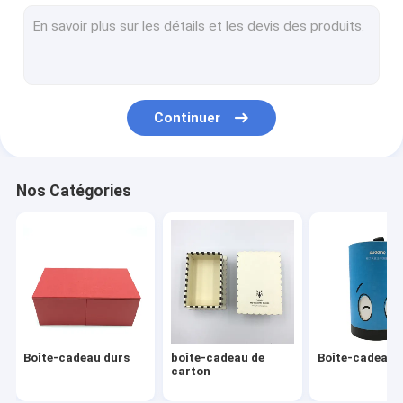
boîtes d'emballage de carton
Organisateur Planner Book
Carnet de cuir d'unité centrale
Continuer
Services d'impression offset
Ring Binder en cuir
Nos Catégories
Livres du carton des enfants
Casse-tête de DIY
Calendrier de bureau de carton
Carnet de papier en spirale
Boîte-cadeau durs
boîte-cadeau de
Boîte-cadeau r
carton