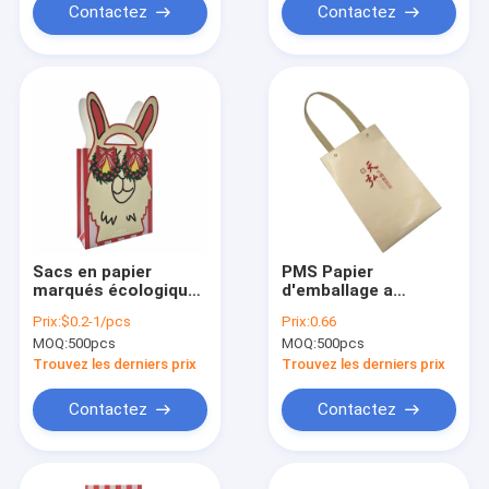
mariage
Contactez
Contactez
d'habillement
Sacs en papier
PMS Papier
marqués écologiques
d'emballage a
300gsm Noël de luxe
stigmatisé des sacs
Prix:
$0.2-1/pcs
Prix:
0.66
Tote Fashion
en papier avec
MOQ:
500pcs
MOQ:
500pcs
Shopping Packaging
l'emballage
de cadeau
alimentaire d'OEM de
Trouvez les derniers prix
Trouvez les derniers prix
poignée
Contactez
Contactez