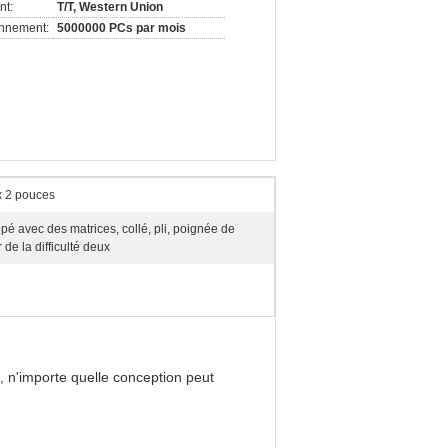
nt:
T/T, Western Union
onnement:
5000000 PCs par mois
x 2 pouces
é avec des matrices, collé, pli, poignée de
 de la difficulté deux
, n'importe quelle conception peut