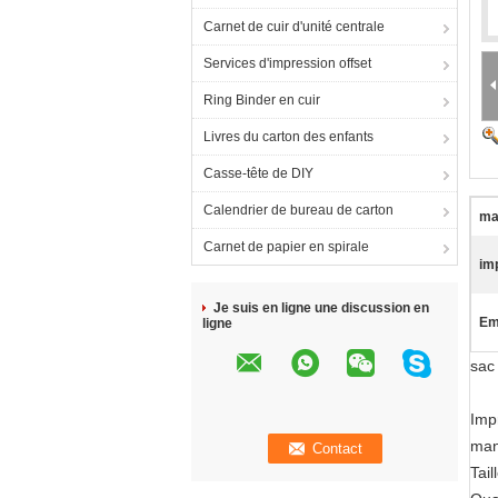
Carnet de cuir d'unité centrale
Services d'impression offset
Ring Binder en cuir
Livres du carton des enfants
Casse-tête de DIY
Calendrier de bureau de carton
ma
Carnet de papier en spirale
im
Je suis en ligne une discussion en
Em
ligne
sac
Imp
man
Tail