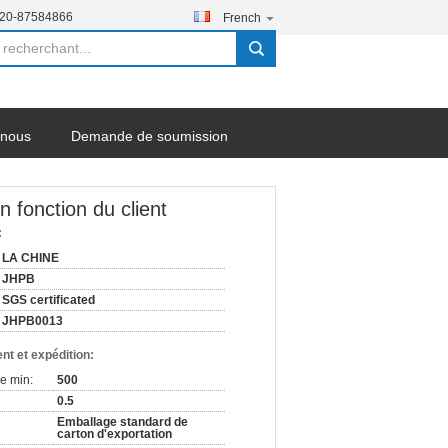
-20-87584866
French
search
-nous
Demande de soumission
 fonction du client
:
LA CHINE
JHPB
SGS certificated
JHPB0013
nt et expédition:
e min:
500
0.5
Emballage standard de
carton d'exportation