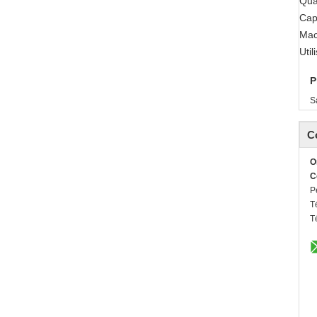
Qua
Cap
Mac
Util
P
S
C
O
C
P
T
T