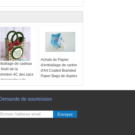
Achats de Papier
ballage de cadeau
d'emballage de carton
 Noël de la
d'Art Coated Branded
omotion 4C des sacs
Paper Bags de duplex
 transporteur de
avec des poignées
pier d'emballage de
Matériel:
350g a enduit
in 157gsm petit
le papier
tériel:
300gsm de
Couleur:
Bleu
Demande de soumission
rte
Poignée:
Ruban de
pression:
4C/0C
satin ; Ruban de gros-
ilisation:
sacs de
grain ; Ruban
Envoyez
deau d'anniversaire
d'organza
ignée:
découpé avec
Emballage:
Carton
s matrices ou fait sur
standard d'exportation
ommande