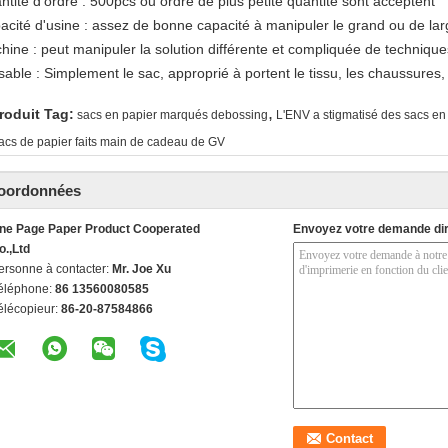
ntité d'ordre : 500pcs ou ordre de plus petite quantité sont acceptent
acité d'usine : assez de bonne capacité à manipuler le grand ou de la
hine : peut manipuler la solution différente et compliquée de technique
isable : Simplement le sac, approprié à portent le tissu, les chaussures,
,
roduit Tag:
sacs en papier marqués debossing
L'ENV a stigmatisé des sacs en
acs de papier faits main de cadeau de GV
oordonnées
ne Page Paper Product Cooperated
Envoyez votre demande di
o.,Ltd
ersonne à contacter:
Mr. Joe Xu
éléphone:
86 13560080585
élécopieur:
86-20-87584866