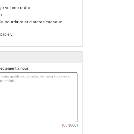
rge volume ordre
s
 la nourriture et d'autres cadeaux
,
 papier
rectement à nous
(
0
/ 3000)