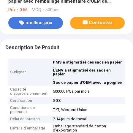
papier avec l'emballage alimentaire d'OEM de
poignée
Prix：0.66
MOQ：500pcs
meilleur prix
Contactez
Description De Produit
PMS a stigmatisé des sacs en papier
,
L'ENV a stigmatisé des sacs en
Surligner
papier
,
Sac de papier d'OEM avec la poignée
Capacité
500000 PCs par mois
d'approvisionnement
Certification
SGS
Conditions de
T/T, Western Union
paiement
Délai de livraison
7-14 jours de travail
Emballage standard de carton
Détails d'emballage
d'exportation