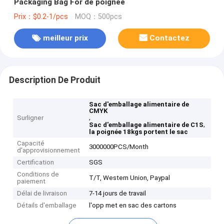
Packaging Bag For de poignée
Prix：$0.2-1/pcs
MOQ：500pcs
meilleur prix
Contactez
Description De Produit
Sac d'emballage alimentaire de
CMYK
,
Surligner
,
Sac d'emballage alimentaire de C1S
la poignée 18kgs portent le sac
Capacité
3000000PCS/Month
d'approvisionnement
Certification
SGS
Conditions de
T/T, Western Union, Paypal
paiement
Délai de livraison
7-14 jours de travail
Détails d'emballage
l'opp met en sac des cartons