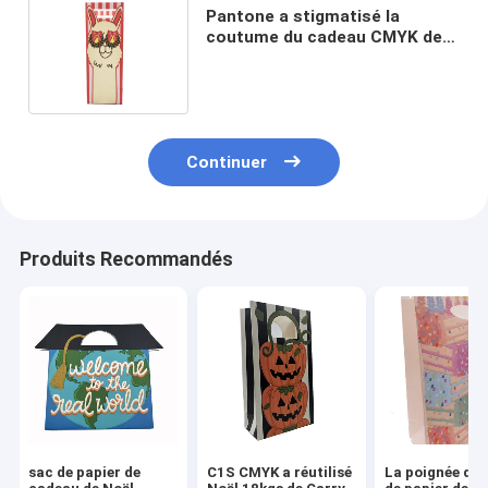
Pantone a stigmatisé la
coutume du cadeau CMYK de
Noël de sacs en papier
imprimée
Continuer
Produits Recommandés
sac de papier de
C1S CMYK a réutilisé
La poignée de 