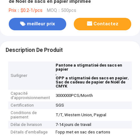
de Noël de sacs en papier imprimée
Prix：$0.2-1/pcs
MOQ：500pcs
meilleur prix
Contactez
Description De Produit
Pantone a stigmatisé des sacs en
papier
,
Surligner
,
OPP a stigmatisé des sacs en papier
Sac de cadeau de papier de Noël de
CMYK
Capacité
3000000PCS/Month
d'approvisionnement
Certification
SGS
Conditions de
T/T, Western Union, Paypal
paiement
Délai de livraison
7-14 jours de travail
Détails d'emballage
l'opp met en sac des cartons