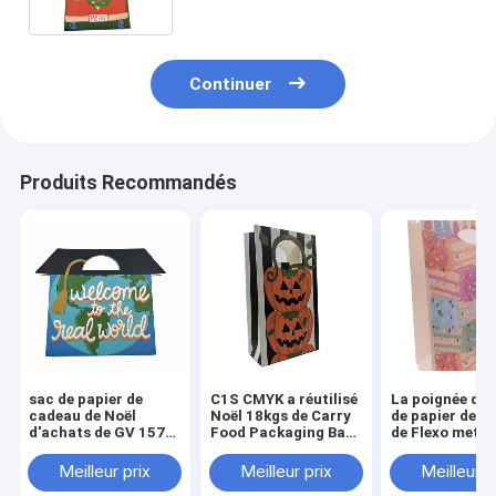
Continuer
Produits Recommandés
sac de papier de
C1S CMYK a réutilisé
La poignée de 
cadeau de Noël
Noël 18kgs de Carry
de papier de bi
d'achats de GV 157g
Food Packaging Bag
de Flexo met e
réutilisé imprimé
For de poignée
GV 300gsm
avec les poignées
empaquetant
Meilleur prix
Meilleur prix
Meilleur p
tordues de corde
l'emballage d'