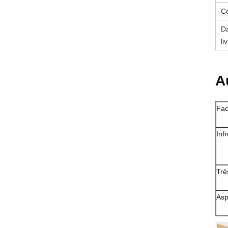
Ce
Da
li
A
Fac
Inf
Très
Asp