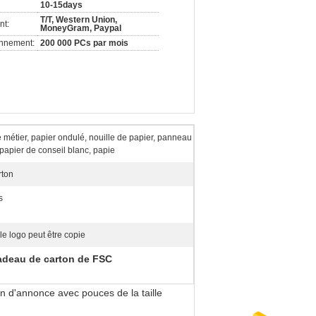
10-15days
T/T, Western Union,
nt:
MoneyGram, Paypal
onnement:
200 000 PCs par mois
 métier, papier ondulé, nouille de papier, panneau
 papier de conseil blanc, papie
rton
s
 le logo peut être copie
adeau de carton de FSC
n d'annonce avec pouces de la taille