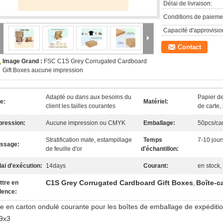
Délai de livraison:
Conditions de paieme
Capacité d'approvisi
Contact
Image Grand :
FSC C1S Grey Corrugated Cardboard
Gift Boxes aucune impression
Adapté ou dans aux besoins du
Papier de
e:
Matériel:
client les tailles courantes
de carte,
pression:
Aucune impression ou CMYK
Emballage:
50pcs/ca
Stratification mate, estampillage
Temps
7-10 jour
issage:
de feuille d'or
d'échantillon:
ai d'exécution:
14days
Courant:
en stock,
C1S Grey Corrugated Cardboard Gift Boxes
Boîte-c
ttre en
,
dence:
te en carton ondulé courante pour les boîtes de emballage de expéditio
9x3