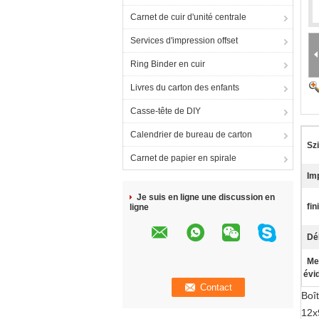
Carnet de cuir d'unité centrale
Services d'impression offset
Ring Binder en cuir
Livres du carton des enfants
Casse-tête de DIY
Calendrier de bureau de carton
Szi
Carnet de papier en spirale
Im
Je suis en ligne une discussion en
fin
ligne
Dél
Me
évi
Boî
12x