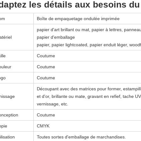
daptez les détails aux besoins du 
om
Boîte de empaquetage ondulée imprimée
papier d'art brillant ou mat, papier à lettres, pan
tériel
papier d'emballage
papier, papier lightcoated, papier enduit léger, woodf
ille
Coutume
ouleur
Coutume
ogo
Coutume
Découpant avec des matrices pour former, estampilla
nissage
et d'or, brillante ou mate, gravant en refief, tache UV
vernissage, etc.
onception
Coutume
opie
CMYK
ilisation
Toutes sortes d'emballage de marchandises.