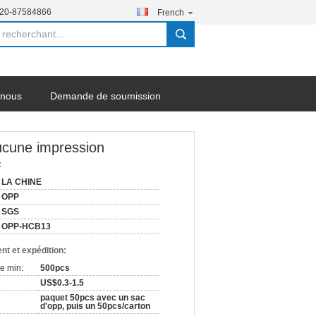
-20-87584866
French
search
-nous
Demande de soumission
ucune impression
:
LA CHINE
OPP
SGS
OPP-HCB13
nt et expédition:
e min:
500pcs
US$0.3-1.5
paquet 50pcs avec un sac
d'opp, puis un 50pcs/carton