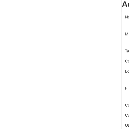
A
N
Ma
Ta
C
L
Fi
C
C
Ut