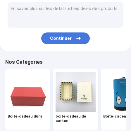
boîtes d'emballage de carton
Organisateur Planner Book
Carnet de cuir d'unité centrale
Continuer
Services d'impression offset
Ring Binder en cuir
Nos Catégories
Livres du carton des enfants
Casse-tête de DIY
Calendrier de bureau de carton
Carnet de papier en spirale
Boîte-cadeau durs
boîte-cadeau de
Boîte-cadeau r
carton