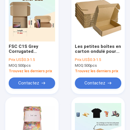
FSC C1S Grey
Les petites boîtes en
Corrugated
carton ondulé pour
Cardboard Gift
l'annonce de
Prix:
US$0.3-1.5
Prix:
US$0.3-1.5
Boxes aucune
emballage 12x9x3 de
MOQ:
500pcs
MOQ:
500pcs
impression
littérature s'avance
petit à petit
Trouvez les derniers prix
Trouvez les derniers prix
Contactez
Contactez
Maison
Des produits
Au sujet de nous