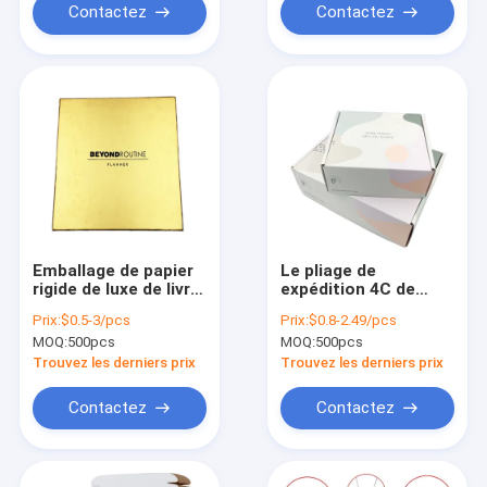
Contactez
Contactez
Emballage de papier
Le pliage de
rigide de luxe de livre
expédition 4C de
à couverture dure
boîte-cadeau de
Prix:
$0.5-3/pcs
Prix:
$0.8-2.49/pcs
des boîte-cadeau
carton ondulé a
MOQ:
500pcs
MOQ:
500pcs
157gsm 2mm de
imprimé 300gsm C1S
carton
Trouvez les derniers prix
Trouvez les derniers prix
Contactez
Contactez