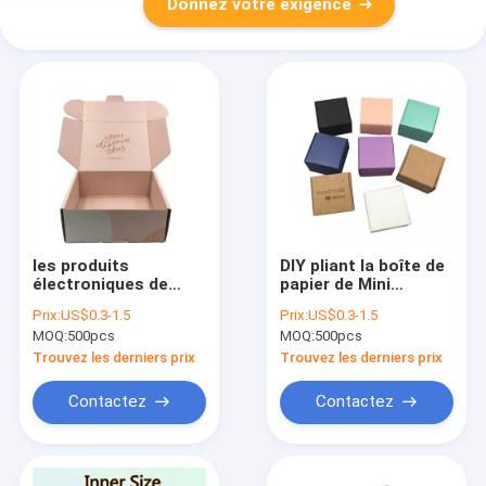
Donnez votre exigence
les produits
DIY pliant la boîte de
électroniques de
papier de Mini
cosmétique de boîte-
Jewelry Packing
Prix:
US$0.3-1.5
Prix:
US$0.3-1.5
cadeau de papier 2C
Small Soap de boîte-
MOQ:
500pcs
MOQ:
500pcs
transportent les
cadeau de Papier
boîtes se pliantes
d'emballage
Trouvez les derniers prix
Trouvez les derniers prix
économisantes
Contactez
Contactez