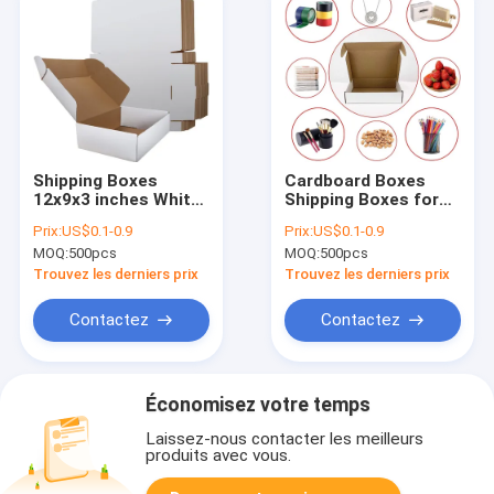
Shipping Boxes
Cardboard Boxes
12x9x3 inches White
Shipping Boxes for
Kraft Corrugated
Small Business
Prix:
US$0.1-0.9
Prix:
US$0.1-0.9
Cardboard Box
Mailing Boxes
MOQ:
500pcs
MOQ:
500pcs
Mailing Box
Corrugated
Packaging Boxes
Trouvez les derniers prix
Trouvez les derniers prix
Contactez
Contactez
Économisez votre temps
Laissez-nous contacter les meilleurs
produits avec vous.