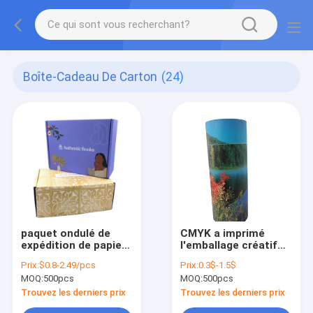
Boîte-Cadeau De Carton
(24)
paquet ondulé de
CMYK a imprimé
expédition de papier
l'emballage créatif
de chaussure
de tube de papier
Prix:
$0.8-2.49/pcs
Prix:
0.3$-1.5$
d'habillement des
d'emballage de rond
MOQ:
500pcs
MOQ:
500pcs
boîte-cadeau 350g
de C2S C1S pour la
CMYK de carton de
nourriture
Trouvez les derniers prix
Trouvez les derniers prix
4C 1C