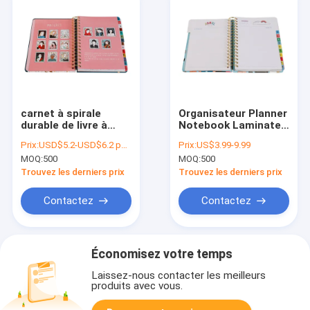
carnet à spirale
Organisateur Planner
durable de livre à
Notebook Laminated
couverture dure de
OPP à spirale d'ordre
Prix:
USD$5.2-USD$6.2 per set
Prix:
US$3.99-9.99
Planner Book
du jour d'OPP 8
MOQ:
500
MOQ:
500
100gsm
pouces X 9,5 pouces
d'organisateur de
Trouvez les derniers prix
Trouvez les derniers prix
142*210mm
Contactez
Contactez
Économisez votre temps
Laissez-nous contacter les meilleurs
produits avec vous.