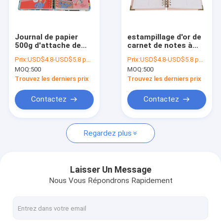
Visite d'usine
Contrôle de qualité
Journal de papier
estampillage d'or de
500g d'attache de
carnet de notes à
Contactez-nous
bobines de Planner
spirale d'Agenda
Prix:
USD$4.8-USD$5.8 per set
Prix:
USD$4.8-USD$5.8 per set
Book 157gsm O
Sewn Ivory A5
MOQ:
500
MOQ:
500
d'organisateur de
d'organisateur du
Demandez une citation
livre à couverture
planificateur 157gsm
Trouvez les derniers prix
Trouvez les derniers prix
dure
Logo Double Coils
Contactez
Contactez
Boîte-cadeau durs
Regardez plus
boîte-cadeau de carton
Boîte-cadeau rigides
Laisser Un Message
Nous Vous Répondrons Rapidement
sacs en papier marqués
Boîtes de papier rigides