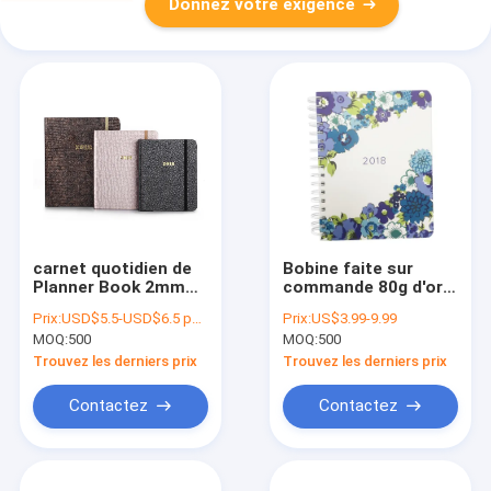
Donnez votre exigence
carnet quotidien de
Bobine faite sur
Planner Book 2mm
commande 80g d'or
d'organisateur de
de Planner Notebook
Prix:
USD$5.5-USD$6.5 per set
Prix:
US$3.99-9.99
157gsm C2S avec
A5 d'organisateur de
MOQ:
500
MOQ:
500
l'estampillage de
l'ordre du jour
feuille d'or
120GSM
Trouvez les derniers prix
Trouvez les derniers prix
Contactez
Contactez