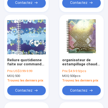
Contactez
Contactez
Reliure quotidienne
organisateur de
faite sur commande
estampillage chaud
de budget
2.5mm de journal
Prix:
US$3.99-9.99
Prix:
$4.9-9.9/pcs
d'organisateur de
d'affaires
MOQ:
500
MOQ:
500pcs
Planner Book
personnelles d'ODM
120GSM de
210pp d'or de papier
Trouvez les derniers prix
Trouvez les derniers prix
couverture en cuir
épais du planificateur
d'unité centrale
Contactez
Contactez