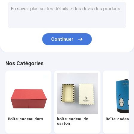
boîtes d'emballage de carton
Organisateur Planner Book
Carnet de cuir d'unité centrale
Continuer
Services d'impression offset
Ring Binder en cuir
Nos Catégories
Livres du carton des enfants
Casse-tête de DIY
Calendrier de bureau de carton
Carnet de papier en spirale
Boîte-cadeau durs
boîte-cadeau de
Boîte-cadeau r
carton