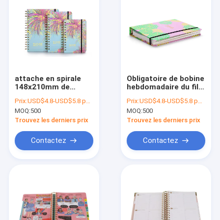
attache en spirale
Obligatoire de bobine
148x210mm de
hebdomadaire du fil
Planner Book
O de planificateur de
Prix:
USD$4.8-USD$5.8 per set
Prix:
USD$4.8-USD$5.8 per set
Hardcover de
CMYK A5 de livre à
MOQ:
500
MOQ:
500
l'organisateur
couverture dure fait
100gsm
sur commande de
Trouvez les derniers prix
Trouvez les derniers prix
livre 157gsm
Contactez
Contactez
Maison
Des produits
Au sujet de nous