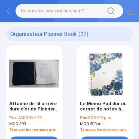
Organisateur Planner Book
(27)
Attache de fil arrière
Le Memo Pad dur du
dure d'or de Planner
carnet de notes à
Book 100GSM OPP
spirale CMYK d'or de
Prix:
US$3.99-9.99
Prix:
$3.9-9.9/pcs
d'organisateur de
la couverture 2mm
MOQ:
500
MOQ:
500pcs
feuilles d'or
impriment le livre à
76*140mm
spirale
Trouvez les derniers prix
Trouvez les derniers prix